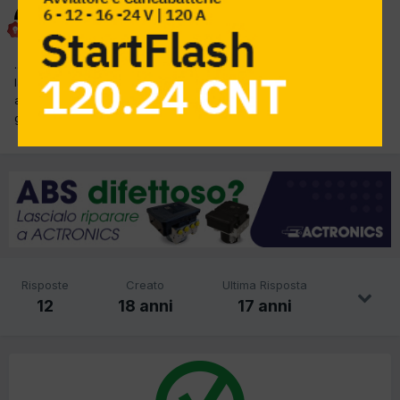
GG71
Inviato
16 Luglio 2008
....e questa e' mai capitata a qualcuno???Se cammini docilmente
la macchina va perfetta,come affondi x fare un sorpasso si
accende la spia epc e la macchina ti si spegne.....in memoria
guasti:"1187 controllo pressione alimentazione comune"...
Risposte
Creato
Ultima Risposta
12
18 anni
17 anni