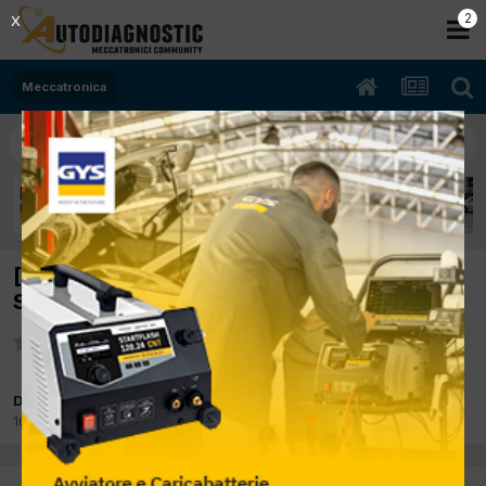
2
X
Meccatronica
[MERCEDES C 220CDI autom.W203]SI
SPEGNE IN ACCEL.
Da GG71
16 Luglio 2008
in
Meccatronica