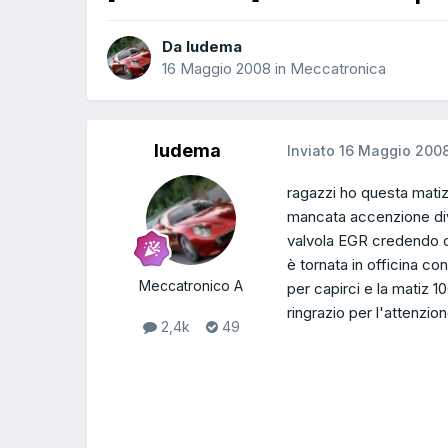
Da ludema
16 Maggio 2008
in
Meccatronica
ludema
Inviato
16 Maggio 200
ragazzi ho questa matiz
mancata accenzione dive
valvola EGR credendo c
è tornata in officina c
Meccatronico A
per capirci e la matiz 1
ringrazio per l'attenzio
2,4k
49