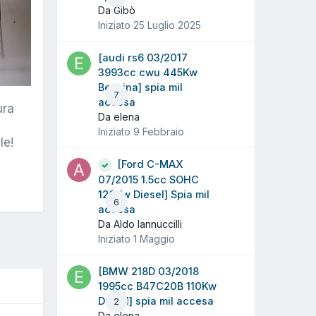
Da Gibò
Iniziato
25 Luglio 2025
[audi rs6 03/2017
3993cc cwu 445Kw
Benzina] spia mil
7
accesa
ura
Da elena
Iniziato
9 Febbraio
le!
[Ford C-MAX
07/2015 1.5cc SOHC
120Kw Diesel] Spia mil
6
accesa
Da Aldo Iannuccilli
Iniziato
1 Maggio
[BMW 218D 03/2018
1995cc B47C20B 110Kw
Diesel] spia mil accesa
2
Da elena