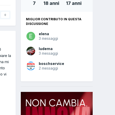
7
18 anni
17 anni
0
MIGLIOR CONTRIBUTO IN QUESTA
DISCUSSIONE
elena
3 messaggi
ludema
0
3 messaggi
iare la
na mi
boschservice
nto
2 messaggi
o vi