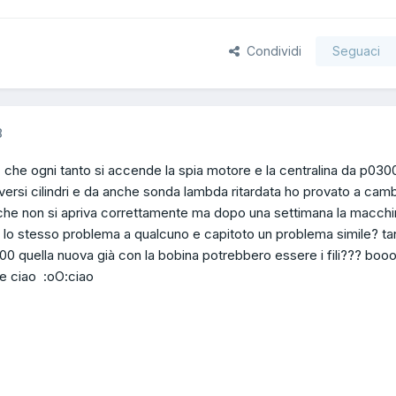
Condividi
Seguaci
8
 che ogni tanto si accende la spia motore e la centralina da p030
rsi cilindri e da anche sonda lambda ritardata ho provato a camb
he non si apriva correttamente ma dopo una settimana la macchi
on lo stesso problema a qualcuno e capitoto un problema simile? ta
000 quella nuova già con la bobina potrebbero essere i fili??? booo
ne ciao :oO:ciao