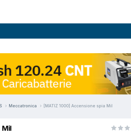
DS
Meccatronica
[MATIZ 1000] Accensione spia Mil
 Mil