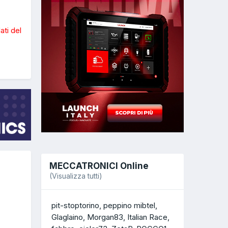
ati del
MECCATRONICI Online
(Visualizza tutti)
pit-stoptorino
peppino mibtel
Glaglaino
Morgan83
Italian Race