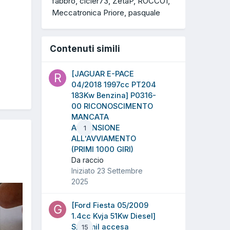
fabbro
cicler73
ZetaP
ROCCO1
Meccatronica Priore
pasquale
Contenuti simili
[JAGUAR E-PACE
04/2018 1997cc PT204
183Kw Benzina] P0316-
00 RICONOSCIMENTO
MANCATA
ACCENSIONE
1
ALL'AVVIAMENTO
(PRIMI 1000 GIRI)
Da raccio
Iniziato
23 Settembre
2025
[Ford Fiesta 05/2009
1.4cc Kvja 51Kw Diesel]
Spia mil accesa
15