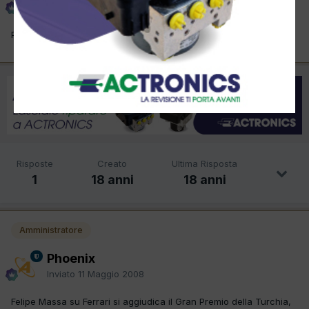
Inviato
7 Maggio 2008
Per maggiori info www.turkeygrandprix.com e forza Ferrari!
Risposte
Creato
Ultima Risposta
1
18 anni
18 anni
Amministratore
Phoenix
Inviato
11 Maggio 2008
Felipe Massa su Ferrari si aggiudica il Gran Premio della Turchia,