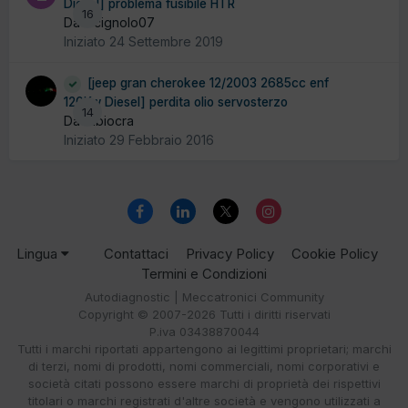
Diesel] problema fusibile HTR
16
Da lucignolo07
Iniziato
24 Settembre 2019
[jeep gran cherokee 12/2003 2685cc enf
120Kw Diesel] perdita olio servosterzo
14
Da fabiocra
Iniziato
29 Febbraio 2016
Lingua
Contattaci
Privacy Policy
Cookie Policy
Termini e Condizioni
Autodiagnostic | Meccatronici Community
Copyright © 2007-2026 Tutti i diritti riservati
P.iva 03438870044
Tutti i marchi riportati appartengono ai legittimi proprietari; marchi
di terzi, nomi di prodotti, nomi commerciali, nomi corporativi e
società citati possono essere marchi di proprietà dei rispettivi
titolari o marchi registrati d'altre società e vengono utilizzati a