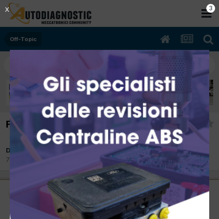
3
X
Off-Topic
F1 - Gran Premio di Turchia
Da Phoenix
7 Maggio 2008
in
Off-Topic
Amministratore
Phoenix