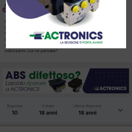
ludema
Inviato
7 Aprile 2008
ragazzi sto cercando una facoltà universitaria specifica per
specializzarmi in elettrauto voi ne conoscete qualcuna??non mi
riferisco a ingegneria elettronica e via discorrendo io voglio fare
una facoltà che sia inerente al mondo dell'automobile peccato
che non esiste!! volevo sapere se qualcuno di voi sa dove posso
indirizzarmi cos ne pensate?
Risposte
Creato
Ultima Risposta
10
18 anni
18 anni