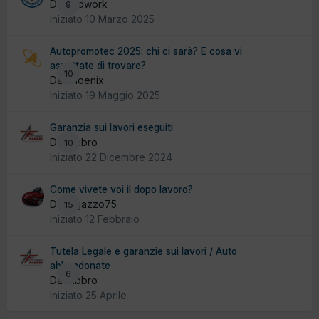
Da badwork
9
Iniziato
10 Marzo 2025
Autopromotec 2025: chi ci sarà? E cosa vi
aspettate di trovare?
10
Da Phoenix
Iniziato
19 Maggio 2025
Garanzia sui lavori eseguiti
Da fabbro
10
Iniziato
22 Dicembre 2024
Come vivete voi il dopo lavoro?
Da ragazzo75
15
Iniziato
12 Febbraio
Tutela Legale e garanzie sui lavori / Auto
abbandonate
6
Da fabbro
Iniziato
25 Aprile