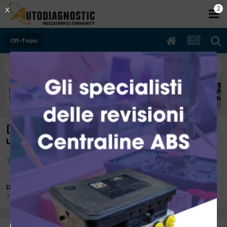
1
X
Off-Topic
[FORMAZIONE] Dove trovare una facoltà
universitaria idonea per il nostro lavoro?
Da ludema
7 Aprile 2008
in
Off-Topic