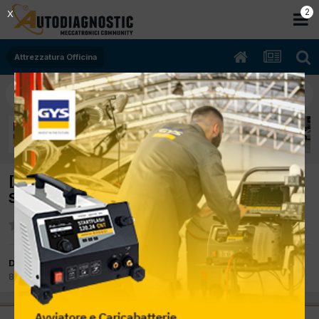
2
X
Attrezzatura Officina
[Localizzatori e rilevatori incidente] Meta
System
Da Phoenix
8 Marzo 2008
in
Attrezzatura Officina