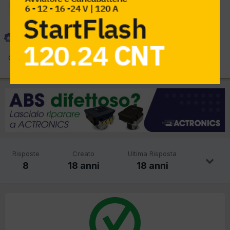
Amministratore
Phoenix
Inviato
8 Marzo 2008
Qualcuno in collaborazione con Meta e le assicurazioni li monta?
Risposte
Creato
Ultima Risposta
8
18 anni
18 anni