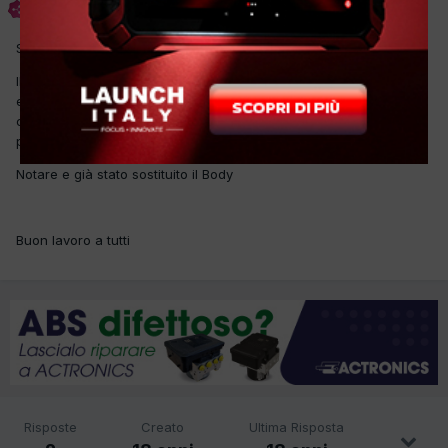
Inviato
19 Febbraio 2008
Salve a tutti
Il veicolo in questione a volte non parte in diagnosi si trovano
errori Can: (dati su Body con Nodo centrale motore assente e su
centrale motore code non ricevuto) se si scollega la batteria un
paio di minuti la vettura parte e non manifesta più difetti
Notare e già stato sostituito il Body
Buon lavoro a tutti
Risposte
Creato
Ultima Risposta