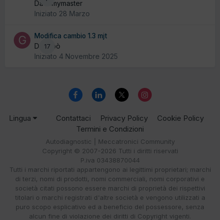
Da tomymaster
Iniziato
28 Marzo
Modifica cambio 1.3 mjt
Da Gibò
17
Iniziato
4 Novembre 2025
Lingua
Contattaci
Privacy Policy
Cookie Policy
Termini e Condizioni
Autodiagnostic | Meccatronici Community
Copyright © 2007-2026 Tutti i diritti riservati
P.iva 03438870044
Tutti i marchi riportati appartengono ai legittimi proprietari; marchi
di terzi, nomi di prodotti, nomi commerciali, nomi corporativi e
società citati possono essere marchi di proprietà dei rispettivi
titolari o marchi registrati d'altre società e vengono utilizzati a
puro scopo esplicativo ed a beneficio del possessore, senza
alcun fine di violazione dei diritti di Copyright vigenti.