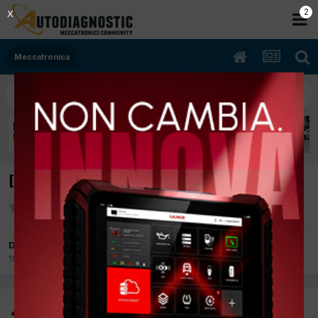
2
X
Meccatronica
[Nuova Panda 1.3 Mjet] A volte non parte
Da inge
19 Febbraio 2008
in
Meccatronica
inge