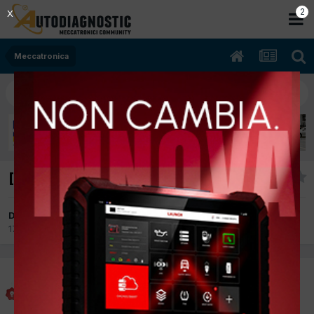
1
X
Meccatronica
[BMW X5] Problema cablaggi
Da attila9
17 Febbraio 2008
in
Meccatronica
attila9
Inviato
17 Febbraio 2008