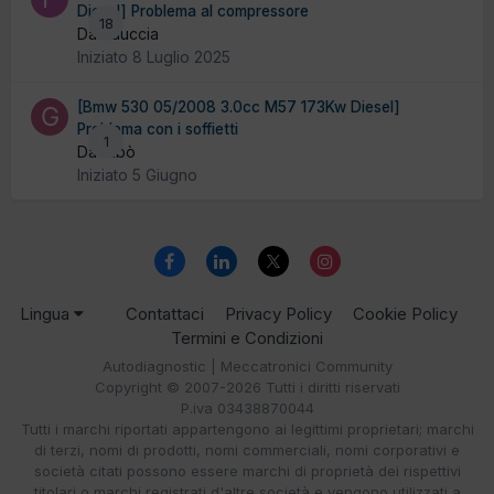
Diesel] Problema al compressore
18
Da fiduccia
Iniziato
8 Luglio 2025
[Bmw 530 05/2008 3.0cc M57 173Kw Diesel]
Problema con i soffietti
1
Da Gibò
Iniziato
5 Giugno
Lingua
Contattaci
Privacy Policy
Cookie Policy
Termini e Condizioni
Autodiagnostic | Meccatronici Community
Copyright © 2007-2026 Tutti i diritti riservati
P.iva 03438870044
Tutti i marchi riportati appartengono ai legittimi proprietari; marchi
di terzi, nomi di prodotti, nomi commerciali, nomi corporativi e
società citati possono essere marchi di proprietà dei rispettivi
titolari o marchi registrati d'altre società e vengono utilizzati a