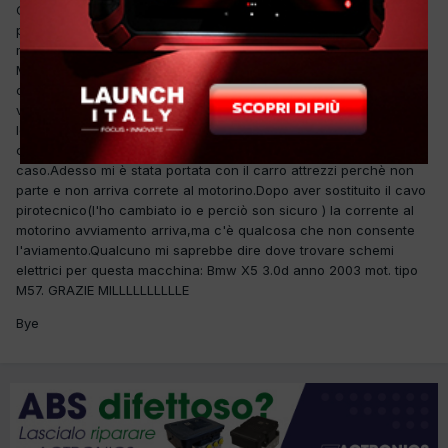
Ciao a tutti,ho in officina una X5 a cui in seguito adun incidente
piuttosto grave è stato sostituito il cablaggio lato destro nel vano
motore.Questi è collegato al resto dell'impianto ad una centralina
MODULO LUCI posta sotto il quadro fusibili nel cassettino porta
oggetti nell'abitacolo lato dx.Per far passare i cavi,la matassa
viene fornita senza connettori che vengono cablati poi seguendo
le posizioni e colore cavi dei vecchi.ORA,il carrozziere ha deciso
chei fili sono fili e i posti sono posti e perciò li ha cablati a
caso.Adesso mi è stata portata con il carro attrezzi perchè non
parte e non arriva correte al motorino.Dopo aver sostituito il cavo
pirotecnico(l'ho cambiato io e perciò son sicuro ) la corrente al
motorino avviamento arriva,ma c'è qualcosa che non consente
l'aviamento.Qualcuno mi saprebbe dire dove trovare schemi
elettrici per questa macchina: Bmw X5 3.0d anno 2003 mot. tipo
M57. GRAZIE MILLLLLLLLLLE
Bye