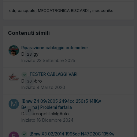
cdr
pasquale
MECCATRONICA BISCARDI
mecconikc
Contenuti simili
Riparazione cablaggio automotive
Da yogy
23
Iniziato
23 Settembre 2025
TESTER CABLAGGI VARI
Da fabbro
30
Iniziato
4 Marzo 2020
[Bmw Z4 09/2005 2494cc 256s5 141Kw
Benzina] Problemi farfalla
17
Da MarcopetilloMgAuto
Iniziato
18 Dicembre 2024
[Bmw X3 02/2014 1995cc N47D20C 135Kw