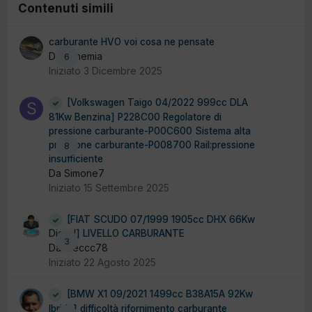
Contenuti simili
carburante HVO voi cosa ne pensate
Da canemia
6
Iniziato
3 Dicembre 2025
[Volkswagen Taigo 04/2022 999cc DLA
81Kw Benzina] P228C00 Regolatore di
pressione carburante-P00C600 Sistema alta
pressione carburante-P008700 Rail:pressione
8
insufficiente
Da Simone7
Iniziato
15 Settembre 2025
[FIAT SCUDO 07/1999 1905cc DHX 66Kw
Diesel] LIVELLO CARBURANTE
3
Da Meccc78
Iniziato
22 Agosto 2025
[BMW X1 09/2021 1499cc B38A15A 92Kw
Ibrida] difficoltà rifornimento carburante