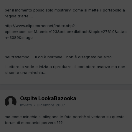
per il momento posso solo mostrarvi come si mette il portabollo a
regola d'arte.....
http://www.clipscorner.net/index.php?
option=com_smf&Itemid=123&action=dlattach&topic=2761.0&attac
h=3089&image
nel frattempo..... il cd è normale... non è disegnato ne altro...
il lettore lo vede e inizia a riprodurre.. il contatore avanza ma non
si sente una minchia...
Ospite LookaBazooka
Inviato
7 Dicembre 2007
ma come minchia si allegano le foto perchè si vedano su questo
forum di meccanici perversi???