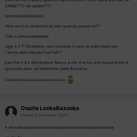
ZAINETTO da spalla????
AHAHAAHAHAHAHA
Amo anch'io divertirmi al max quando posso no??
Ciao Lookaaaaaaaaaa
oggi è il 1° Dicembre, non sarebbe il caso di sollecitare per
l'arrivo della Mazda Full Full??
Dai che c'è il distributore fianco a me che ha una nuova linea di
spazzole auto...direttamente dalla Romania...
Ciauuuuuuuuuuuuuuuuuuuuuu
Ospite LookaBazooka
Inviato
6 Dicembre 2007
è arrivataaaaaaaaaaaaaaaaaaaaaaaaaaaaaaaaaaaaaa