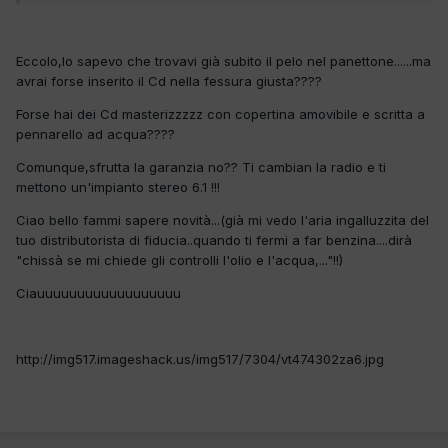
Eccolo,lo sapevo che trovavi già subito il pelo nel panettone......ma
avrai forse inserito il Cd nella fessura giusta????
Forse hai dei Cd masterizzzzz con copertina amovibile e scritta a
pennarello ad acqua????
Comunque,sfrutta la garanzia no?? Ti cambian la radio e ti
mettono un'impianto stereo 6.1 !!!
Ciao bello fammi sapere novità...(già mi vedo l'aria ingalluzzita del
tuo distributorista di fiducia..quando ti fermi a far benzina....dirà
"chissà se mi chiede gli controlli l'olio e l'acqua,..."!!)
Ciauuuuuuuuuuuuuuuuuu
http://img517.imageshack.us/img517/7304/vt474302za6.jpg