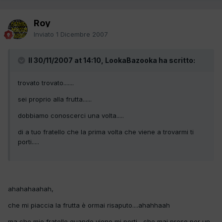
Roy
Inviato
1 Dicembre 2007
Il 30/11/2007 at 14:10, LookaBazooka ha scritto:
trovato trovato.......
sei proprio alla frutta......
dobbiamo conoscerci una volta.....
di a tuo fratello che la prima volta che viene a trovarmi ti
porti.....
ahahahaahah,
che mi piaccia la frutta è ormai risaputo....ahahhaah
ma che mio fratello quando viene mi porti....che mai preso per un