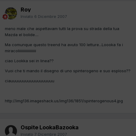
Roy
Inviato
6 Dicembre 2007
meno male che aspettavam tutti la prova su strada della tua
Mazda el bolide....
Ma comunque questo treend ha avuto 100 letture...Loooka fa i
miracoliiiiiiiiiiiiiiiiiii
ciao Lookka sei in linea??
Vuoi che ti mando il disegno di uno spinterogeno e suo esploso??
ciauuuuuuuuuuuuuuuuuu
http://img136.imageshack.us/img136/1851/spinterogenous4.jpg
Ospite LookaBazooka
Inviato
7 Dicembre 2007