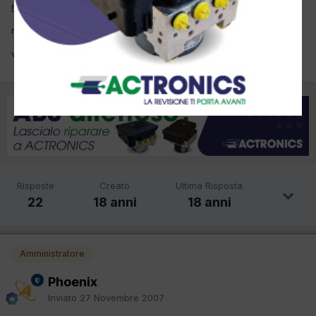
http://it.qoob.tv/video/clip_view.asp?id=7666
registratevi e fate dei commenti entusiastici.
votate 5 mi raccomando....
Risposte
Creato
Ultima Risposta
22
18 anni
18 anni
Amministratore
Phoenix
Inviato
27 Novembre 2007