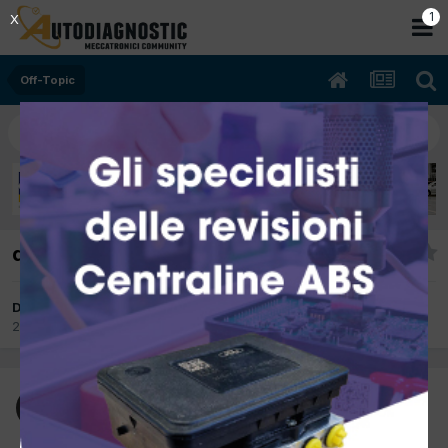
Off-Topic
questo l'ho fatto io
Da Ospite LookaBazooka
27 Novembre 2007
in
Off-Topic
Ospite LookaBazooka
Inviato
27 Novembre 2007