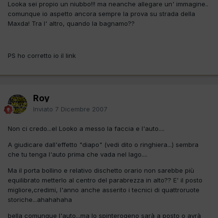
Looka sei propio un niubbo!!! ma neanche allegare un' immagine..
comunque io aspetto ancora sempre la prova su strada della
Maxda! Tra l' altro, quando la bagnamo??
PS ho corretto io il link
Roy
Inviato
7 Dicembre 2007
Non ci credo...el Looko a messo la faccia e l'auto....
A giudicare dall'effetto "diapo" (vedi dito o ringhiera...) sembra
che tu tenga l'auto prima che vada nel lago....
Ma il porta bollino e relativo dischetto orario non sarebbe più
equilibrato metterlo al centro del parabrezza in alto?? E' il posto
migliore,credimi, l'anno anche asserito i tecnici di quattroruote
storiche...ahahahaha
bella comunque l'auto...ma lo spinterogeno sarà a posto o avrà