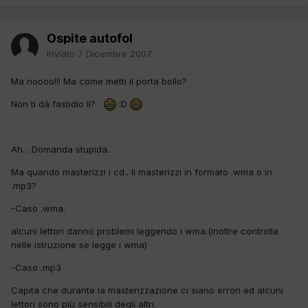
Ospite autofol
Inviato
7 Dicembre 2007
Ma noooo!!! Ma come metti il porta bollo?
Non ti dà fastidio li?
:D
Ah... Domanda stupida..
Ma quando masterizzi i cd.. li masterizzi in formato .wma o in
.mp3?
-Caso .wma:
alcuni lettori danno problemi leggendo i wma.(inoltre controlla
nelle istruzione se legge i wma)
-Caso .mp3
Capita che durante la masterizzazione ci siano errori ed alcuni
lettori sono più sensibili degli altri.