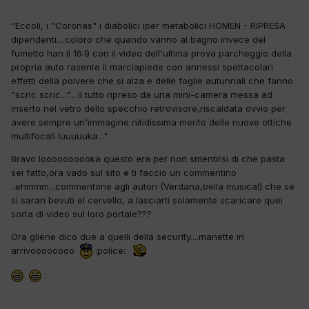
"Eccoli, i "Coronas" i diabolici iper metabolici HOMEN - RIPRESA
dipendenti....coloro che quando vanno al bagno invece del
fumetto han il 16:9 con il video dell'ultima prova parcheggio della
propria auto rasente il marciapiede con annessi spettacolari
effetti della polvere che si alza e delle foglie autunnali che fanno
"scric scric..."....il tutto ripreso da una mini-camera messa ad
inserto nel vetro dello specchio retrovisore,riscaldata ovvio per
avere sempre un'immagine nitidissima merito delle nuove ottiche
multifocali luuuuuka..."
Bravo loooooooooka questo era per non smentirsi di che pasta
sei fatto,ora vado sul sito e ti faccio un commentino
..ehmmm...commentone agli autori (Verdana,bella musica!) che se
si saran bevuti el cervello, a lasciarti solamente scaricare quei
sorta di video sul loro portale???
Ora gliene dico due a quelli della security....manette in
arrivoooooooo
:police:
: