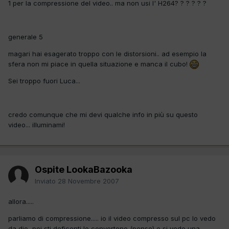
1 per la compressione del video.. ma non usi l' H264? ? ? ? ? ?
generale 5
magari hai esagerato troppo con le distorsioni.. ad esempio la
sfera non mi piace in quella situazione e manca il cubo!
Sei troppo fuori Luca...
credo comunque che mi devi qualche info in più su questo
video... illuminami!
Ospite LookaBazooka
Inviato
28 Novembre 2007
allora.....
parliamo di compressione..... io il video compresso sul pc lo vedo
da dio, poi sti deficenti lo convertono (penso) e si vede una