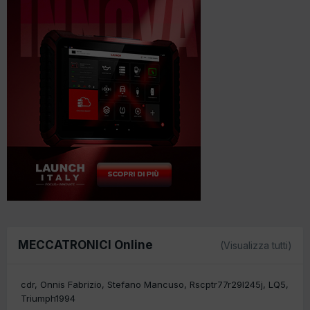
MECCATRONICI Online
(Visualizza tutti)
cdr
Onnis Fabrizio
Stefano Mancuso
Rscptr77r29l245j
LQ5
Triumph1994