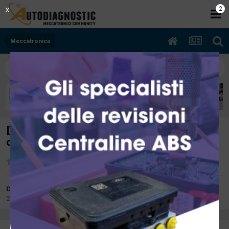
2
X
Meccatronica
[Toyota Avensis TDi] avviamento lungo a
caldo
Da inge
29 Ottobre 2007
in
Meccatronica