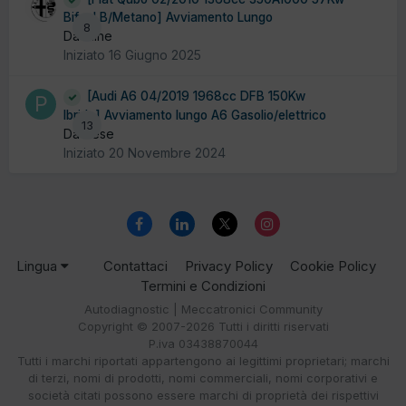
Bifuel B/Metano] Avviamento Lungo
8
Da Pline
Iniziato
16 Giugno 2025
[Audi A6 04/2019 1968cc DFB 150Kw
Ibrida] Avviamento lungo A6 Gasolio/elettrico
13
Da Pese
Iniziato
20 Novembre 2024
Lingua
Contattaci
Privacy Policy
Cookie Policy
Termini e Condizioni
Autodiagnostic | Meccatronici Community
Copyright © 2007-2026 Tutti i diritti riservati
P.iva 03438870044
Tutti i marchi riportati appartengono ai legittimi proprietari; marchi
di terzi, nomi di prodotti, nomi commerciali, nomi corporativi e
società citati possono essere marchi di proprietà dei rispettivi