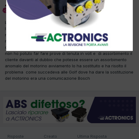
inge
Inviato
29 Ottobre 2007
La vettura in questione presentava un avviamento lungo a caldo
l'autoriparatore aveva verificato la tenuta del circuito gasolio la
resistenza del bulbo temperatura motore ma senza trovare
nessun difetto, parlandoci al telefono gli ho fatto provare a
collegare una batteria in parallelo e il veicolo partiva purtroppo
non ho potuto far fare prove di tenuta in volt e di assorbimento il
cliente davanti al dubbio che potesse essere un assorbimento
anomalo del motorino avviamento lo ha sostituito e ha risolto il
problema come succedeva alle Golf dove ha dare la sostituzione
del motorino era una comunicazione Bosch
Risposte
Creato
Ultima Risposta