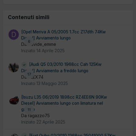
Contenuti simili
[Opel Meriva A 05/2005 1.7cc Z17dth 74Kw
Diesel] Avviamento lungo
6
Da Davide_emme
Iniziato
14 Aprile 2025
[Audi Q5 03/2010 1968cc Cah 125Kw
Diesel] Avviamento a freddo lungo
17
Da ALEX74
Iniziato
13 Maggio 2025
[Isuzu L35 06/2019 1898cc RZ4EE6N 90Kw
Diesel] Avviamento lungo con limatura nel
gasolio
11
Da ragazzo75
Iniziato
22 Aprile 2025
[Fiat Qubo 02/2010 1368cc 350A1000 57Kw