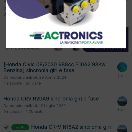
Bifuel B/Gpl] Legenda codici errore 2pin
Da
tonimec
,
8 Ottobre 2025
3
risposte
4,1k
visite
[Honda Civic 08/2020 988cc P10A2 93Kw
Benzina] sincronia giri e fase
Da
peppino mibtel
,
29 Aprile 2024
4
risposte
2k
visite
Honda CRV R20A9 sincronia giri e fase
Da
peppino mibtel
,
12 Luglio 2020
0
risposte
1,7k
visite
Honda CR-V N16A2 sincronia giri
risolto