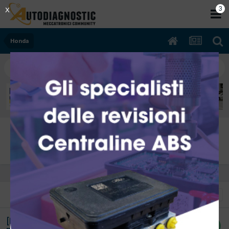
2
X
Honda
Honda - Analisi Segnali
Acquisizioni segnali gruppo Honda
ORDINA PER
FILTRA PER
[HONDA Hrv 07/1999 1.6cc D16W1 77Kw