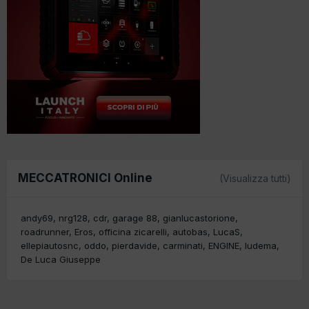
MECCATRONICI Online
(Visualizza tutti)
andy69
nrg128
cdr
garage 88
gianlucastorione
roadrunner
Eros
officina zicarelli
autobas
LucaS
ellepiautosnc
oddo
pierdavide
carminati
ENGINE
ludema
De Luca Giuseppe