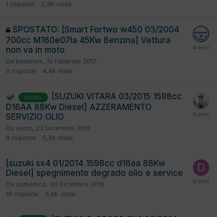
1
risposta
2,6k
visite
SPOSTATO: [Smart Fortwo w450 03/2004
700cc M160e07la 45Kw Benzina] Vettura
non va in moto
Da
badwork
,
15 Febbraio 2017
0
risposte
4,8k
visite
[SUZUKI VITARA 03/2015 1598cc
risolto
D16AA 88Kw Diesel] AZZERAMENTO
SERVIZIO OLIO
Da
asmir
,
23 Dicembre 2016
8
risposte
5,5k
visite
[suzuki sx4 01/2014 1598cc d16aa 88Kw
Diesel] spegnimento degrado olio e service
Da
domenico
,
20 Dicembre 2016
18
risposte
3,6k
visite