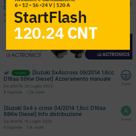
[SUZUKI vitara 2 02/2016 1.6cc d16aa 85Kw
Diesel] azzeramento service
Da
RAPHAEL
,
30 Maggio 2025
2
risposte
543
visite
[Suzuki Sx4scross 09/2014 1.6cc
risolto
D16aa 88Kw Diesel] Azzeramento manuale
Da
alfa78
,
20 Luglio 2023
8
risposte
1,2k
visite
[Suzuki Sx4 s cross 04/2014 1,6cc D16aa
88Kw Diesel] Info distribuzione
Da
alfa78
,
15 Luglio 2022
4
risposte
1,1k
visite