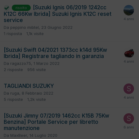
[Suzuki Ignis 06/2019 1242cc
risolto
K12C 66Kw Ibrida] Suzuki Ignis K12C reset
service
Da
peppino mibtel
,
23 Giugno 2022
1
risposta
1,1k
visite
[Suzuki Swift 04/2021 1373cc k14d 95Kw
Ibrida] Registrare tagliando in garanzia
Da
ragazzo75
,
1 Marzo 2022
2
risposte
956
visite
TAGLIANDI SUZUKY
Da
ruga
,
8 Febbraio 2022
5
risposte
1,2k
visite
[Suzuki Jimny 07/2019 1462cc K15B 75Kw
Benzina] Portale Service per libretto
manutenzione
Da
MaxBeer
,
14 Luglio 2020