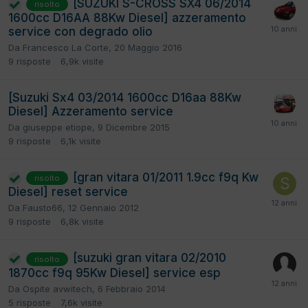
[SUZUKI S-CROSS SX4 06/2014
risolto
1600cc D16AA 88Kw Diesel] azzeramento
service con degrado olio
Da
Francesco La Corte
,
20 Maggio 2016
9
risposte
6,9k
visite
[Suzuki Sx4 03/2014 1600cc D16aa 88Kw
Diesel] Azzeramento service
Da
giuseppe etiope
,
9 Dicembre 2015
9
risposte
6,1k
visite
[gran vitara 01/2011 1.9cc f9q Kw
risolto
Diesel] reset service
Da
Fausto66
,
12 Gennaio 2012
9
risposte
6,8k
visite
[suzuki gran vitara 02/2010
risolto
1870cc f9q 95Kw Diesel] service esp
Da
Ospite avwitech
,
6 Febbraio 2014
5
risposte
7,6k
visite