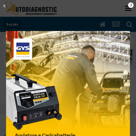
2
X
Suzuki
Suzuki - Service
Sezione riservata alle discussioni riguardanti tutte le procedure
per reset service e manutenzioni varie.
ORDINA PER
FILTRA PER