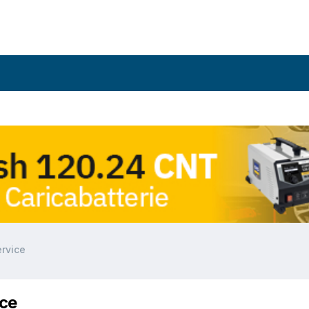
rvice
ice