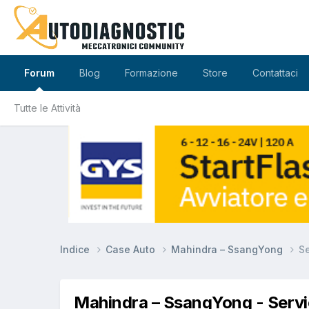
Forum
Blog
Formazione
Store
Contattaci
Tutte le Attività
Indice
Case Auto
Mahindra – SsangYong
Se
Mahindra – SsangYong - Serv